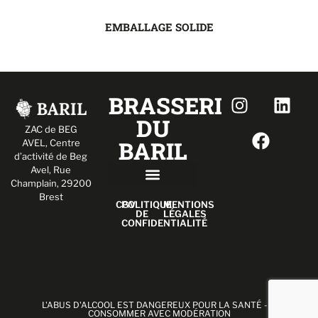
EMBALLAGE SOLIDE
BRASSERIE
DU
ZAC de BEG
BARIL
AVEL,
Centre
d’activité de Beg
Avel, Rue
Champlain, 29200
Brest
BIÈRE PERSONNALISÉE
TIREUSES À BIÈRE
CGV
POLITIQUE
MENTIONS
DE
LÉGALES
CONFIDENTIALITÉ
L'ABUS D'ALCOOL EST DANGEREUX POUR LA SANTÉ - A
CONSOMMER AVEC MODÉRATION