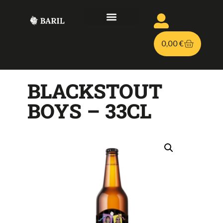
LE PROJET
BIÈRE PERSONNALISÉE
TIREUSES À BIÈRE
0,00
€
BLACKSTOUT
BOYS – 33CL