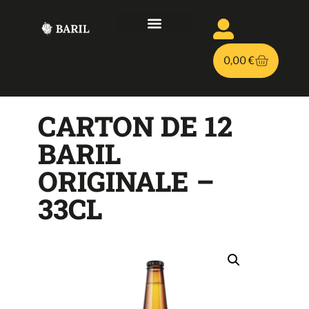
LE PROJET
BIÈRE PERSONNALISÉE
TIREUSES À BIÈRE
0,00
€
CARTON DE 12
BARIL
ORIGINALE –
33CL